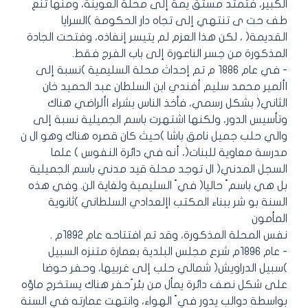
الكبير، فتمتد مستق يمة إلى محلة العوينة، ومنها تنع
طف حت ى تنتهي إلى تجاه دار الحكومة )السرايا
القديمة( ، لكن هذا العزم لم يتيسر إنفاذه، وفتحت الجادة
المذكورة من جسر الناعورة إلى باب الفرج فقط.
- في عام 1886 م تم إحداث محلة السليمية )نسبة إلى
األمير محمد سليم أفندي ابن السلطان عبد الحميد خان
الثاني( بشكل رسمي، فأخذ الناس بشراء األراضي هناك
وتأسيس الدور، ولكنها اشتهرت باسم الجميلية نسبة إلى
والي حلب جميل نامق باشا )حيث كان قصره هناك وهو ال ن
مدرسة معاوية للبنات(، أنه في دائرة النفوس ) علما
السجل المدني( ال توجد محلة قيد مدني باسم الجميلية
بل هي باسم ً حاليا( في ً السليمية ولغاية الن. وفي هذه
السنة بو شر ببناء المكتب اإلعدادي السلطاني )ثانوية
المأمون
نفس المحلة المذكورة، وقد تم افتتاحه عام 1892م .
- عام 1896م شرع مجلس البلدية بعمارة متنزه السبيل
)سبيل الدراويش( شمالي حلب إلى غربيها، وحفر حوضا
على شكل نصف دائرة يمأل من بئر ُحفر هناك يستخرج ماؤه
بواسطة دوالب يدور في ً الهواء، وانتهت عمارته في السنة