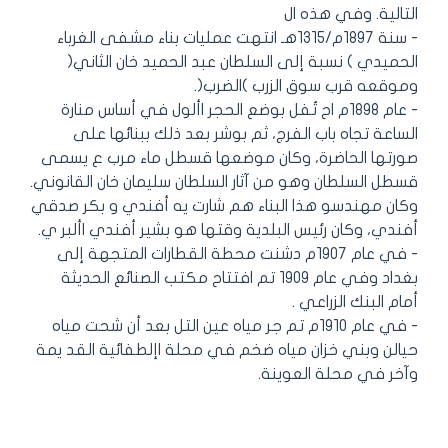
التالية. وفي هذه ال
- سنة 1897م/1315هـ انتهت عمليات بناء مشفى الغرباء
الحميدي ) نسبة إلى السلطان عبد الحميد خان الثاني(
وموقعه قرب سوق الزرب )الضرب(.
- عام 1898م اح تُفل بوضع الحجر األول في أساس منارة
الساعة تجاه باب الفرج، ثم بوشر بعد ذلك ببنائها على
صورتها الحاضرة، وكان موضعها قسطل ماء مرب ع يسمى
قسطل السلطان وهو من آثار السلطان سليمان خان القانوني.
وكان مهندسو هذا البناء هم شارت يه أفندي و بكر صدقي
أفندي، وكان رئيس البلدية وقتها هو بشير أفندي األبر ي.
- في عام 1907م دشنت محطة القطارات المتجهة إلى
بغداد وفي عام 1909 تم افتتاح مكتب الصنائع الحديثة
أمام البنك الزراعي .
- في عام 1910م تم جر مياه عين التل بعد أن شحت مياه
حيالن وبني خزان مياه ضخم في محلة اإلطفائية القد يمة
وآخر في محلة العوينة.