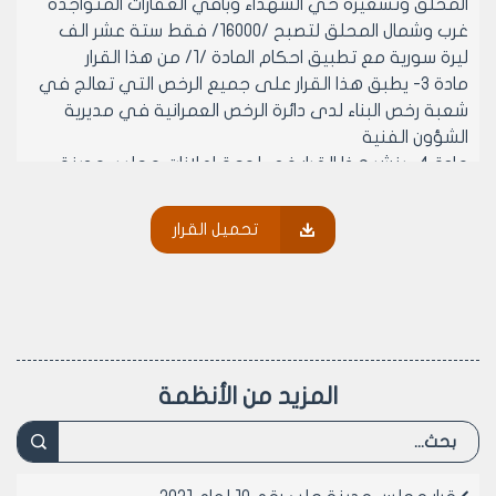
المحلق وتسعيرة حي الشهداء وباقي العقارات المتواجدة
غرب وشمال المحلق لتصبح /16000/ فقط ستة عشر الف
ليرة سورية مع تطبيق احكام المادة /1/ من هذا القرار
مادة 3- يطبق هذا القرار على جميع الرخص التي تعالج في
شعبة رخص البناء لدى دائرة الرخص العمرانية في مديرية
الشؤون الفنية
مادة 4- ينشر هذا القرار في لوحة إعلانات مجلس مدينة
حلب ويبلغ من يلزم لتنفيذه اصولا
تحميل القرار
رئيس مجلس مدينة حلب
المهندس محمد ايمن حلاق
المزيد من الأنظمة