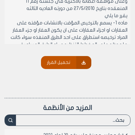
وعلى موافقه اعضائه بالاكثريه في جلسته رقم 11
المنعقده بتاريخ 27/5/2010 من دورته العاديه الثالثه
يقرر ما يلي
ماده 1- يسمع بالترخيص المؤقت بالانشاءات مؤقته على
العقارات او اجزاء العقارات على ان يكون العقار او جزء العقار
المراد ترخيصه استطراق على احد الطرق المنفذه سواء كانت
ملحوظه على المخطط التنظيمي او الطرق المساحية
الواقعه:
أولا: في كافه المناطق العمرانيه (عدا الطرق وحرماتها
تحميل القرار
والاحراش) ضمن مناطق التوسع للمخطط التنظيمي العام
المصدق
ثانيا: في كافه المناطق العمرانيه (ذات الصفه السكنيه)
ضمن المخططات التنظيميه التفصيليه لمناطق التوسع وغير
الصادره بها قرار مكتب تنفيذي لمجلس المدينه باقتراح
الاستملاك وفق الشروط العامه التاليه:
المزيد من الأنظمة
أ‌- المهن المسموحه:
1- جميع صالات العرض والمعارض (بكافه انواعها )
2- مستوصفات او عيادات تخصصيه (بعد اخذ موافقه مديريه
الصحه)