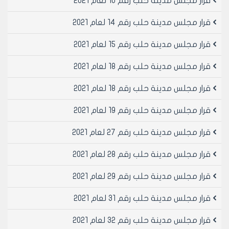
قرار مجلس مدينة حلب رقم 10 لعام 2021
3- مجمعات تجاريه
4- مدينه العاب
قرار مجلس مدينة حلب رقم 14 لعام 2021
5- منشات سياحيه (بعد اخذ موافقه مديريه السياحه)
6- مؤسسات تعليميه خاصه (بعد اخذ موافقه مديريه
قرار مجلس مدينة حلب رقم 15 لعام 2021
التربيه)
قرار مجلس مدينة حلب رقم 18 لعام 2021
ب‌- الشروط الفنيه الواجب توافرها في البنود 1-2-3-4-5:
أ‌- ان يكون البناء بانشاءات مؤقته قابله للفك والتركيب
قرار مجلس مدينة حلب رقم 18 لعام 2021
وبطابق واحد فقط وبارتفاع اعلى نقطة فيه /10/ متر عن
صفر المقارنه وبطابق سقائف جزئي واحد بنسبه /50%/ من
قرار مجلس مدينة حلب رقم 19 لعام 2021
مساحه الطابق الأرضي
ب‌- الا تقل مساحه الصاله عن خمسمائة متر مربع
قرار مجلس مدينة حلب رقم 27 لعام 2021
ت‌- تامين مواقف للسيارات تعادل ضعف مساحه الطابق
الارضي ولاتدخل الوجائب المفروضة ضمن المساحات
قرار مجلس مدينة حلب رقم 28 لعام 2021
المخصصه لمواقف السيارات
قرار مجلس مدينة حلب رقم 29 لعام 2021
ث‌- ترك وجائب جانبيه وخلفيه /5م/ خمسه امتار ووجيبة
اماميه (10م) عشرة امتار وفي حال كان العقار يقع على
قرار مجلس مدينة حلب رقم 31 لعام 2021
حرش منفذ فتصب الوجيبة الاماميه (5م)خمسه امتار
ج‌- يسمح بعمل اقبيه تخصص لخدمات التدفئه والتكييف
قرار مجلس مدينة حلب رقم 32 لعام 2021
والحمامات والمطابخ والمستودعات بنسبه /50%/ من مساحه