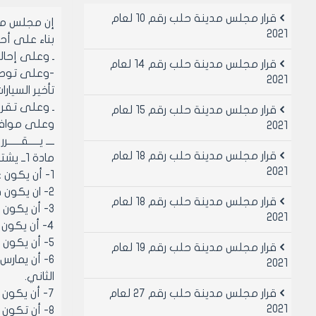
قرار مجلس مدينة حلب رقم 10 لعام
إن مجلس مد
2021
بناء على أحكام قانو
ـ وعلى إحالة 
قرار مجلس مدينة حلب رقم 14 لعام
2021
تأخير السيا
ـ وعلى تقرير 
قرار مجلس مدينة حلب رقم 15 لعام
وعلى موافقة أعضائ
2021
ــــ يـــــقــــــرر
قرار مجلس مدينة حلب رقم 18 لعام
مادة 1ــ يشترط لمنح الترخيص لمهنة تأجير السيارات أن تتوفر لدى صاحب العلاقة الشروط التالية
2021
1- أن يكون عربياً سورياً منذ أكثر من خمس سنوات.
2- ان يكون قد بلغ السن القانوني.
قرار مجلس مدينة حلب رقم 18 لعام
3- أن يكون غير عامل لدى الجهات العامة.
2021
4- أن يكون غير محكوم بجرم شائن أو بجناية أو جنحة مخلة بالسمعة والثقة المهنية.
5- أن يكون حاصلاً على موافقة الأمن السياسي
قرار مجلس مدينة حلب رقم 19 لعام
6- أن يمار
2021
الثاني.
قرار مجلس مدينة حلب رقم 27 لعام
7- أن يكون المرخص مالكاً لشركة السيارات ولديه وكالة خاصة أو تفويض من الشركة صاحبة السيارة بإعادة تأجير السيارة.
2021
8- أن تكون السيارات المؤجرة خاضعة لأحكام قانون الاستثمار رقم /10/ لعلم 1999 وتعديلاته.