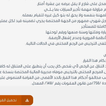
لكاملة للمستأجر
يارة وفئتها وسنة صنعها ورقم لوحتها.
ص
 /148/ المعدل.
ــيمنح أصحاب المكاتب المعدة لتأجير السيارات والقائمة قبل تاريخ صدور
لاً وذلك لتسوية أوضاعهم وفق أحكامه.
تحميل القرا