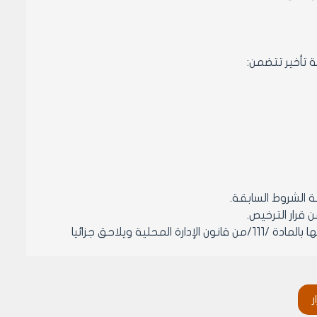
مادة 7ــيعاقب مخالفو أحكام هذا القرار بالحد الأقصى من الغرامة المنصوص عليها بالمادة /111/من قانون الإدارة المحلية ويلاحق جزائيا
 هذا القرار مهلة مدتها ستة أشهر من تاريخ تبليغهم قرار ضرورة
ر