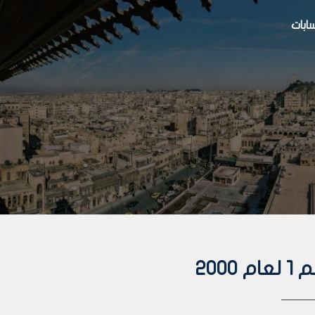
بات
200