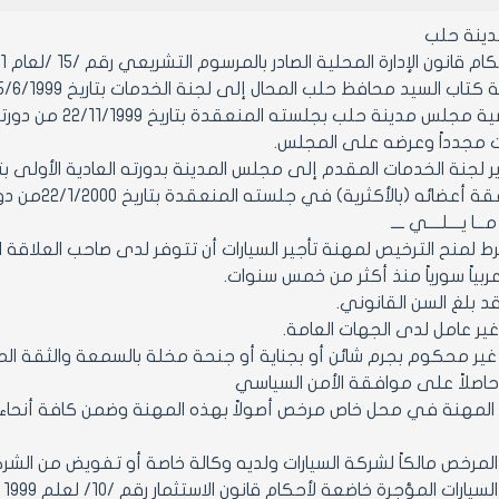
ينة حلب
ن الإدارة المحلية الصادر بالمرسوم التشريعي رقم /15 /لعام 1971 ولائحته التنفيذية وتعديلاتهما.
كتاب السيد محافظ حلب المحال إلى لجنة الخدمات بتاريخ 5/6/1999.
-وعلى توصية مجلس
رات مجدداً وعرضه على المجلس.
لجنة الخدمات المقدم إلى مجلس المدينة بدورته العادية الأولى بتاريخ /2000
ه (بالأكثرية) في جلسته المنعقدة بتاريخ 22/1/2000من دورته العادية الأولى.
 مـــا يــــلــــي ــــ
س المهنة في محل خاص مرخص أصولاً بهذه المهنة وضمن كافة أنحاء ال