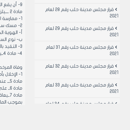
9- أن يقع المحل على شارع لا يقل عرضه عن عشرة أمتار.
قرار مجلس مدينة حلب رقم 28 لعام
مادة 2 ــــيلزم مزاولة مهمة تأجير السيارات بما يــلــي
2021
1- ممارسة المهنة بنفسه ولا يحق له بتو كيل غيره للقيام بعمله.
2- مسك سجل شهري ممهور من الجهة المختصة يجري تضمينه قيد لكل عملية تأخير تتضمن:
قرار مجلس مدينة حلب رقم 29 لعام
‌أ- الهوية ا
2021
‌ب- نوع الس
3- التقيد بالأنظمة المرورية وعدم إشغال الأرصفة.
قرار مجلس مدينة حلب رقم 31 لعام
4- مادة 4ــيلغى الترخيص من الرجع المختص في الحالات التالية.
2021
قرار مجلس مدينة حلب رقم 32 لعام
وفاة المرخ
2021
1- الإخلال بأحكام هذا القرار.
مادة 5ـــ عند التنازل عن الرخص لأي شخص كان يجب أن ينطبق على المتنازل له كافة الشروط السابقة.
قرار مجلس مدينة حلب رقم 33 لعام
مادة 6ــ على المرجع المختص بالترخيص موفاه مديرية المالية المختصة بنسخة عن قرار الترخيص.
2021
بموجب المادة /756/من قانون العقوبات رقم
قرار مجلس مدينة حلب رقم 34 لعام
مادة 8
2021
الترخيص أصو
قرار مجلس مدينة حلب رقم 49 لعام
مادة 9ــتلغى كافة القرارات المخالفة لأحكامه.
2021