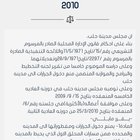
2010
ان مجلس مدينة حلب،
بناء على احكام قانون الإدارة المحلية الصادر بالمرسوم
التشريعي رقم/15/تاريخ 11/5/1971واللائحة التنفيذية الصادرة
بالمرسوم رقم /2297/تاريخ28/9/1971وتعديلاتهما.
وعلى دراسه الموضوع خامسا من تقرير لجنه التخطيط
والبرامج والموازنه المتضمن منع دخول الجرارات الى مدينه
حلب
وعلى توصيه مجلس مدينه حلب في دورته العاديه
الخامسه المنعقده بتاريخ 15/ 9/ 2009
وعلى موافقة أعضائه(بالأكثرية)في جلسته رقم/6/
المنعقدة بتاريخ 25/3/2010 من دورته العادية الثانية.
-يــــقـــرر مايـــلــــــي-
المادة1- يمنع دخول الجرارات ومقطوراتها الى المدينه
والمحدده ضمن مسارات المحلق الاول الذي يحيط بالمدينه