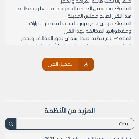
منعا باتا تحت طائله الغرامه والحجز
المادة2- تستوفى الغرامه المقرره فيما يتعلق بمخالفه
هذا القرار لصالح مجلس المدينة
المادة3- يتولى فرع مرور حلب عمليه حجز الجرارات
ومقطوراتها المخالفه لهذا القرار
المادة4- يتم تنظيم ضبط رسمي بحق المخالف وتحجز
الجرارات المسجله اصولا ومقطوراتها ( على ان تسجل رقم
الرخصه على المقطوره) وذلك لمده شهر في المره الاولى
ويمكن استبدال الحجز بالغرامه الماليه بمبلغ خمسمائة ليره
تحميل القرار
سوريه عن كل يوم ولكامل المده
المادة5- في حال تكرار المخالفه يتم حجز الجرار المخالف
ومقطوته لمده ثلاث اشهر ويمكن استبدال الحجز بالغرامه
الماليه عن كل يوم خمسمائة ليرة لا غير
المادة6- بالنسبه للجرارات غير المسجلة تحجز وفق الاصول
القانونيه وتسلم الجهات المختصه اصولا
المزيد من الأنظمة
المادة 7- يستثنى من هذا القرار الجرارات ومقطوراتها العائده
لمجلس المدينه ولجهات القطاع العام
المادة8- ينشر هذا القرار في لوحه اعلانات مجلس مدينه
حلب ويبلغ من يلزم لتنفيذه اصولا