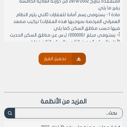
المنعقدة بتاريخ 28/9/2002 من دورته العادية الخامسة.
يقرر ما يلي:
مادة 1- يستوفى رسم أمانة للعقارات (التي يلزم النظام
العمراني المرخصة بموجبها هذه العقارات) تركيب مصعد
فيها حسب مناطق السكن كما يلي:
أ‌- يستوفى مبلغ /200000/ ل.س عن مناطق السكن الحديث
الأول والسكن الحديث الثاني والسكن الثالث تجارة.
ب‌- يستوفى مبلغ /50000/ ل.س خمسون ألف ليرة سورية لا
غير عن مناطق السكن الأول.
تحميل القرار
مادة 2- ترد أمانة المصعد بعد تأكد مديرية الشؤون الفنية
من تركيب المصعد وتشغيله.
مادة 3- تلغى القرارات المخالفة لأحكامه.
مادة 4- ينشر هذا القرار في لوحة إعلانات مجلس المدينة
ويبلغ من يلزم لتنفيذه بعد تصديقه أصولاً.
المزيد من الأنظمة
رئيس مجلس مدينة حلب
المهندس بسام بيروتي