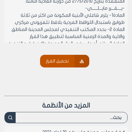
المنعقدة بتاريخ 27/5/2010 من دورته العادية الثالثة.
-يــــقـــرر مايـــلــــــي-
المادة1- يلزم شاغلي الأبنية المكونة من اكثر من ثلاثة
طوابق باستبدال اللواقط الفردية بلاقط تلفزيوني مركزي
المادة 2- بحدد المكتب التنفيذي لمجلس المدينة المناطق
والالية والمدة الزمنية المناسبة لتطبيق هذا القرار
المادة 3- يلزم أصحاب رخص البناء الجديدة والابنية قيد التنفيذ
بتركيب لاقط تلفزيوني مركزي للبناء
المادة 4- ينشر هذا القرار في لوحة إعلانات مجلس مدينة
تحميل القرار
حلب ويبلغ من يلزم لتنفيذه اصولا.
رئيس مجلس مدينة حلب
الدكتور المهندس معن الشبلي
المزيد من الأنظمة