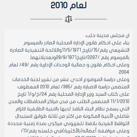
لعام 2010
ان مجلس مدينة حلب،
بناء على احكام قانون الإدارة المحلية الصادر بالمرسوم
التشريعي رقم/15/تاريخ 11/5/1971واللائحة التنفيذية الصادرة
بالمرسوم رقم /2297/تاريخ28/9/1971وتعديلاتهما.
وعلى احكام قانون و جمالية الوحدات الإدارية رقم /49/ لعام
2004
وعلى دراسة الموضوع احدى عشر من تقرير لجنة الخدمات
المتضمن دراسة الاضبارة رقم /385/ لعام 2010 المعطوف
على كتاب السيد وزير الإدارة المحلية رقم 24/خ/و/1 تاريخ
11/1/2010 المتضمن الطلب من مدن مراكز المحافظات والمدن
التي يسمح نظام البناء النافذ لديها بالابنية الطابقية لالزام
شاغلي الأبنية المكونة من اكثر من ثلاثة طوابق لاستبدال
اللواقط الفردية بلاقط تلفزيوني مركزي بمدة زمنية محددة
وعلى موافقة أعضائه(بالأكثرية)في جلسته رقم/11/