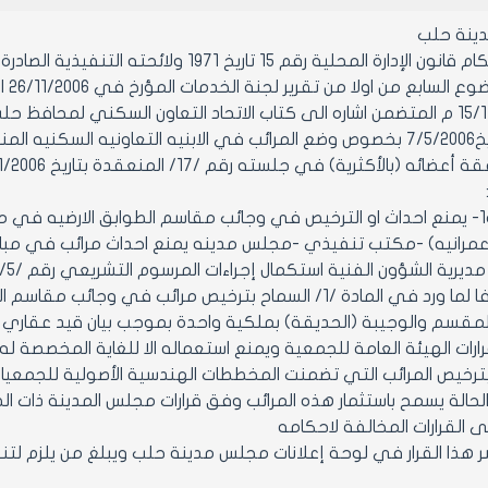
ينة حلب
رقم 15 تاريخ 1971 ولائحته التنفيذية الصادرة بالمرسوم رقم /2297/ تاريخ 28/9/1971 وتعديلاتهما
أكثرية) في جلسته رقم /17/ المنعقدة بتاريخ 27/11/2006 من دورته العادية السادسة
مادة1- مادة1- يمنع احداث او الترخيص في وجائب مقاسم الطوابق الارضي
 عمرانيه) -مكتب تنفيذي -مجلس مدينه يمنع احداث مرائب في مبا
الشؤون الفنية استكمال إجراءات المرسوم التشريعي رقم /5/ لعام 1982 المعدل بالقانون /41/ لعام 2003
 المقسم والوجيبة (الحديقة) بملكية واحدة بموجب بيان قيد عقاري 
ارات الهيئة العامة للجمعية ويمنع استعماله الا للغاية المخصصة له 
بترخيص المرائب التي تضمنت المخططات الهندسية الأصولية للجمعيا
الة يسمح باستثمار هذه المرائب وفق قرارات مجلس المدينة ذات ال