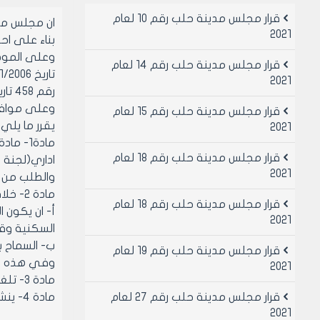
قرار مجلس مدينة حلب رقم 10 لعام
ان مجلس مد
2021
بناء على احكام قانون الإدارة المحلية 
قرار مجلس مدينة حلب رقم 14 لعام
2021
رقم 458 تاريخ7/5/2006 بخصوص وضع المرائب في الابنيه التعاونيه السكنيه المنشاه في الطوابق الارضيه
وعلى موافقة أعضائه (بال
قرار مجلس مدينة حلب رقم 15 لعام
يقرر ما يلي:
2021
قرار مجلس مدينة حلب رقم 18 لعام
اداري(لجنة
2021
والطلب من مديرية 
مادة 2- خلافا لما ورد في المادة /1/ السماح بترخيص مرائب في وجائب مقاسم الطوابق الأرضية من مباني الجمعيات في الحالات التالية:
قرار مجلس مدينة حلب رقم 18 لعام
أ‌- ان يكون
2021
السكنية وقر
ب‌- السماح 
قرار مجلس مدينة حلب رقم 19 لعام
وفي هذه الح
2021
مادة 3- تلغى القرارات المخالفة لاحكامه
قرار مجلس مدينة حلب رقم 27 لعام
مادة 4- ينشر هذا القرار في لوحة إعلانات مجلس مدينة حلب ويبلغ من يلزم لتنفيذه
2021