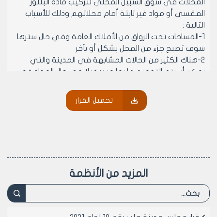
المحلات في سوق السبيل المحلي لتركيب مادة البللور
المقسى أو مواد غير ثابتة أمام محلاتهم وذلك للأسباب
التالية :
1-المساحات تحت الرواق من الأملاك العامة وفي حال سترها
سوف تصبح جزء من المحل بشكل أو بآخر
2-هناك الكثير من الحالات المشابهة في المدينة والتي
يمكن أن يتم التعميم عليها مستقبلا في حال الموافقة
مثل(مباني السكك الحديدية جانب المالية-مباني الأوقاف
في الجميلية-مباني السبع بحرات).
تحميل القرار
المادة2- ينشر هذا القرار في لوحة إعلانات مجلس مدينة
حلب ويبلغ من يلزم لتنفيذه.
رئيس مجلس مدينة حلب
الدكتور المهندس معن الشبلي
المزيد من الأنظمة