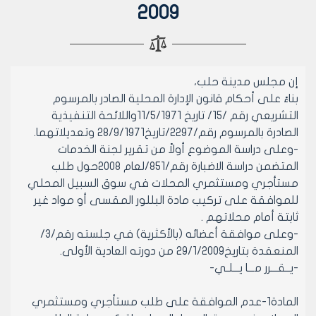
2009
إن مجلس مدينة حلب،
بناءً على أحكام قانون الإدارة المحلية الصادر بالمرسوم
التشريعي رقم /15/ تاريخ 11/5/1971واللائحة التنفيذية
الصادرة بالمرسوم رقم/2297/تاريخ28/9/1971 وتعديلاتهما.
-وعلى دراسة الموضوع أولاً من تقرير لجنة الخدمات
المتضمن دراسة الاضبارة رقم/851/لعام 2008حول طلب
مستأجري ومستثمري المحلات في سوق السبيل المحلي
للموافقة على تركيب مادة البللور المقسى أو مواد غير
ثابتة أمام محلاتهم .
-وعلى موافقة أعضائه (بالأكثرية) في جلسته رقم/3/
المنعقدة بتاريخ29/1/2009 من دورته العادية الأولى.
-يــقـــرر مـــا يـــلـي-
المادة1-عدم الموافقة على طلب مستأجري ومستثمري