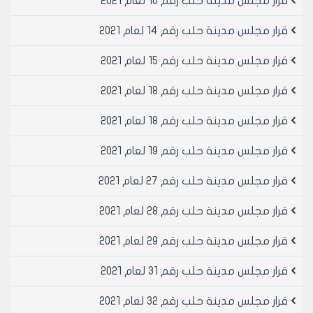
قرار مجلس مدينة حلب رقم 10 لعام 2021
المديريات الخدمية.
- تُطبّق على العقارات الواقعة في المدينة القديمة ومركز
قرار مجلس مدينة حلب رقم 14 لعام 2021
المدينة القرارات الناظمة الخاصة بها.
المادة 2:
قرار مجلس مدينة حلب رقم 15 لعام 2021
تشمل رخصة أعمال الترميم والإنشاءات البسيطة ما يلي:
قرار مجلس مدينة حلب رقم 18 لعام 2021
1- أعمال الترميمات والإصلاحات الداخلية:
‌أ- وتشمل الأعمال التالية:
قرار مجلس مدينة حلب رقم 18 لعام 2021
1) استبدال شبكة المياه الحلوة والمالحة والتدفئة والتكييف
المركزي.
قرار مجلس مدينة حلب رقم 19 لعام 2021
2) استبدال كامل شبكة الصرف الصحي أو صيانتها.
3) قلع البلاط أو السيراميك وإعادة التبليط.
قرار مجلس مدينة حلب رقم 27 لعام 2021
4) استبدال المنجور الخارجي بالكامل مع درابزون الشرفات
للشقة بما ينسجم مع باقي أقسام البناء من حيث اللون
قرار مجلس مدينة حلب رقم 28 لعام 2021
والشكل.
قرار مجلس مدينة حلب رقم 29 لعام 2021
5) تنظيف الواجهات الخارجية الحجرية للمقسم أو كامل البناء
دون إضافة مواد غريبة.
قرار مجلس مدينة حلب رقم 31 لعام 2021
6) استبدال التمديدات والتأسيسات الكهربائية وكل ما يتعلق
بها.
قرار مجلس مدينة حلب رقم 32 لعام 2021
7) زريقة الجدران مع الدهان والجبصين لكامل المقسم.