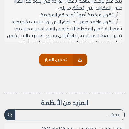
يتم منح ترخيص لكافة الأعمال الواردة في بنود هذا القرار
على العقارات التي تُحقّق ما يلي:
- أن تكون مرخصة أصولاً أو بحكم المرخصة.
- أن تكون واقعة ضمن المناطق التي لها دراسات تخطيطية
تفصيلية ضمن المخطط التنظيمي العام لمدينة حلب بما
فيها بقعة الحمدانية، إضافةً إلى جميع العقارات المبنية من
قبل مؤسسات الدولة والموزعة من قبلها والتي تعتبر
بحكم المرخصة بموجب مرسوم إحداثها أياً كانت هذه
البقعة (المؤسسة العامة للإسكان – الإسكان العسكري -
تحميل القرار
الجمعيات السكنية –أو الصادر بها قرار مثبت فيه الوضع
الراهن للبناء أو الأبنية وتم تصديق مخططاتها من محافظة
حلب.......إلخ).
- وفي حال وجود مخالفات غير ملحوظة في بيان المخالفات
وفي حال كون المقسم غير مرخص أو غير محسوم بالغرامة
المالية يتم منح رخصة الانشاءات البسيطة ويسطر كتاب إلى
المزيد من الأنظمة
المديرية الخدمية لمراقبة أعمال الانشاءات البسيطة
الممنوحة ولتنظيم التقارير الفنية اللازمة بإجراء المعالجة
الأصولية وتوجيه كتاب إلى شعبة تسوية المخالفات في
دائرة الرخص العمرانية – مديرية الشؤون الفنية للمتابعة مع