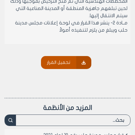
المخططات الهندسية التي تم منح الترخيص بموجبها وذلك
لحين تبلغهم جاهزية المنطقة أو المدينة الصناعية التي
سيتم الانتقال إليها.
مــادة 2- ينشر هذا القرار في لوحة إعلانات مجلس مدينة
حلب ويبلغ من يلزم لتنفيذه أصولاً
رئيس مجلس مدينة حلب
الدكتور المهندس معد المدلجي
تحميل القرار
المزيد من الأنظمة