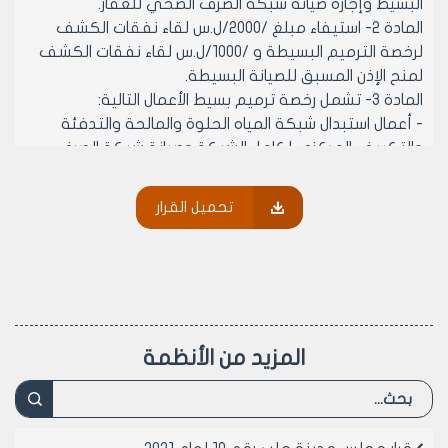
البسيط وإجازة صيانة شبكة الصرف الصحي للعقار.
المادة 2- استيفاء مبلغ /2000/ل.س لقاء نفقات الكشف
لرخصة الترميم البسيطة و /1000/ل.س لقاء نفقات الكشف
لمنح الإذن المسبق للصيانة البسيطة.
المادة 3- تشمل رخصة ترميم بسيط الأعمال التالية:
- أعمال استبدال شبكة المياه الحلوة والمالحة والتدفئة
والتكييف المركزي لكامل الشبكة وصيانة شبكة الصرف
الصحي للعقار.
- أعمال قلع البلاط وإعادة تبليط كامل الشقة.
تحميل القرار
- أعمال استبدال المنجور الخارجي بالكامل أو درابزون الشرفات.
- أعمال اكساء الواجهات الخارجية.
- أعمال حفر واستبدال التمديدات والتأسيسات الكهربائية وكل
ما يتعلق بها للشقة بالكامل.
- أعمال زريقة الجدران مع الدهان والديكور للشقة بالكامل.
- أعمال صيانة السياج الخارجي للعقار أو هدمه وإعادة بنائه
المزيد من الأنظمة
أو عمل فتحة في السياج لتأمين الإستطراق للطابق الأرضي
مع عمل درج تحته ردم ضمن حدود الوجيبة للدخول للمقسم
في حال كون منسوبه أخفض من منسوب الشارع.
- أعمال إزالة قواطع القرميد غير الحمالة أو بنائها وأعمال