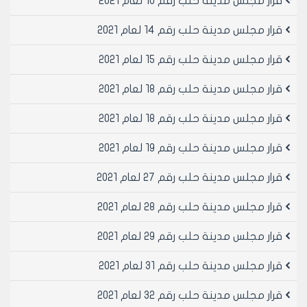
قرار مجلس مدينة حلب رقم 10 لعام 2021
إلغاء بلاط السقائف فوق المطبخ أو الحمام أو دورة المياه
وفي هذه الحالة فقط يتم تقديم تقرير فني من
قرار مجلس مدينة حلب رقم 14 لعام 2021
مهندسي رأي معتمد من نقابة المهندسين أصولاً.
المادة 4- بالنسبة للأعمال التي لم ترد أعلاه فيمنح لها اذن
قرار مجلس مدينة حلب رقم 15 لعام 2021
مسبق من قبل الدائرة الخدمية المعنية وفق نموذج
قرار مجلس مدينة حلب رقم 18 لعام 2021
الإستمارة المرفقة ويستوفي في هذه الحالة نفقات
كشف /1000/ل.س.
قرار مجلس مدينة حلب رقم 18 لعام 2021
المادة 5- محتويات إضبارة رخصة الترميم البسيطة.
1- استمارة رخيصة الترميم وفق النموذج المعد من مديرية
قرار مجلس مدينة حلب رقم 19 لعام 2021
الشؤون الفنية وتحتوي على استدعاء صاحب العلاقة
ومشاهدة هويته وسند التعهد موقع أمام الموظف
قرار مجلس مدينة حلب رقم 27 لعام 2021
المختص.
2- بيان قيد عقاري أو مؤقت أو أي وثيقة تثبت الملكية أو
قرار مجلس مدينة حلب رقم 28 لعام 2021
الحيازة أو الإستئجار.
قرار مجلس مدينة حلب رقم 29 لعام 2021
3- صورة عن هوية مقدم الطلب.
4- مخطط مصدق وفق رخصة البناء أو كروكي للمقسم
قرار مجلس مدينة حلب رقم 31 لعام 2021
المراد ترميمه موضح عليه جميع القواطع الداخلية والخارجية
للشقة.
قرار مجلس مدينة حلب رقم 32 لعام 2021
5- بيان مخالفات للمقسم المراد ترميمه (يتم الكشف من