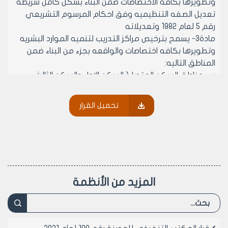
وتطويرها بكافه الاختصاصات ضمن البناء بشكل كامل شريطة
تعديل الصفه التنظيميه وفق احكام المرسوم التشريعي
رقم 5 لعام 1982 وتعديلاته
مادة٣- يسمح بترخيص مراكز التدريب لتنميه الموارد البشريه
وتطويرها بكافه اختصاصات والواقعه بجزء من البناء ضمن
المناطق التاليه:
ب- مناطق السكن المتصل( السكن الاول والسكن الثالث
تجاره):
الدكاكين في الطوابق الارضيه
تحميل القرار
الطوابق الارضيه المحوله الى دكاكين
ج- مناطق السكن المنفصل( السكن الحديث الاول والسكن
الحديث الثاني والسكن الثاني):
الاسواق المحليه في كافه الطوابق
المقاسم في الطوابق الارضيه او الاقبيه وذلك بعد تحويلها
الى مهنه مركز التدريب لتنميه الموارد البشريه وتطويرها
المزيد من الأنظمة
بكافه الاختصاصات وفقا للشروط التاليه:
١) ان يكون المقسم المطلوب تحويله الى مهنه مركز
التدريب لتنميه الموارد البشريه وتطويرها في كافه
الاختصاصات له مدخل مستقل على المدخل البناء ويشترط