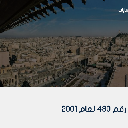
بات
م 2001