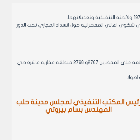
حلب رقم 5923/ص.ج تاريخ 26/8/2001 المعطوف على شكوى اهالي المعصرانيه حول انسداد المجاري تحت الدور
مادة 1- الموافقه على تعزيل المجرى المسدود المار من تحت الدور السكنيه القائمه على المحضرين 2767و 2766 منطقه عقاريه عاشرة حي
ئيس المكتب التنفيذي لمجلس مدينة حلب
المهندس بسام بيروتي