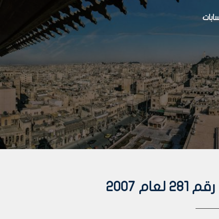
بات
م 2007