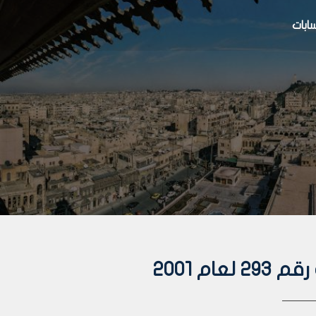
بات
م 2001