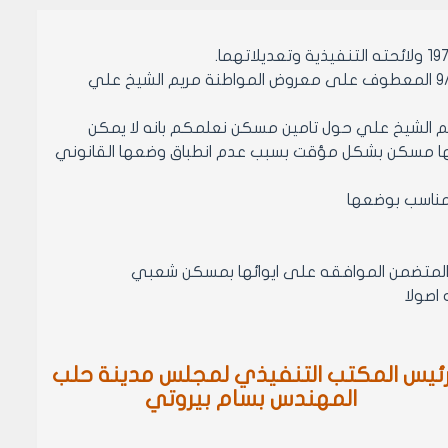
- وعلى حاشيه مديريه شؤون الأملاك- دائرة الاسكان رقم 375/2001 تاريخ ا9/4/2001 المعطوف على معروض المواطنة مريم الشيخ علي
 على طلب المستدعية مريم الشيخ علي حول تامين مسكن نعلمكم بانه لا يمكن
منحها مسكن بشكل مؤقت بسبب عدم انطباق وضعها القانوني
المناسب بوضعها
ئيس المكتب التنفيذي لمجلس مدينة حلب
المهندس بسام بيروتي