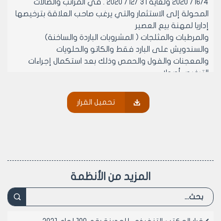
16/4/ 2020 ولغاية 31 /12/ 2020 . في المرائب والصالات
المحولة إلى الاستثمار والتي يرغب صاحب العلاقة بترخيصها
إداريا لمهنة بيع العصير
والمرطبات والمثلجات ( المشروبات الباردة والساخنة)
والسندويش على البارد فقط والكاتو والحلويات
والمعجنات والفول والحمص وذلك بعد استكمال إجراءات
الترخيص أصولا.
مادة 2- يسمح بوضع كراسي وطاولات بشكل مؤقت من
تاريخ 16/4/ 2020 ولغاية 31 /12/ 2020 في الصالات والمرائب
تحميل القرار
المحولة إلى الاستثمار والمرخصة ترخيصاً إدارياً لمهنة بيع
العصير و المرطبات و المثلجات (المشروبات الباردة والساخنة )
و السندويش على البارد فقط والكاتو و الحلويات و المعجنات
والفول والحمص والتي وفت التزاماتها لدى مجلس مدينة
حلب وفق قرار المكتب التنفيذي لمجلس المدينة رقم /517/
لعام 2019.
المزيد من الأنظمة
مادة 3- يمنح المرخص له موافقة مؤقتة بوضع كراسي
وطاولات في المقسم المطلوب , بعد ترخيصه ترخيصاً إدارياً
لمهنة بيع العصير و المرطبات و المثلجات ( المشروبات الباردة
والساخنة ) و السندويش على البارد والكاتو و الحلويات و