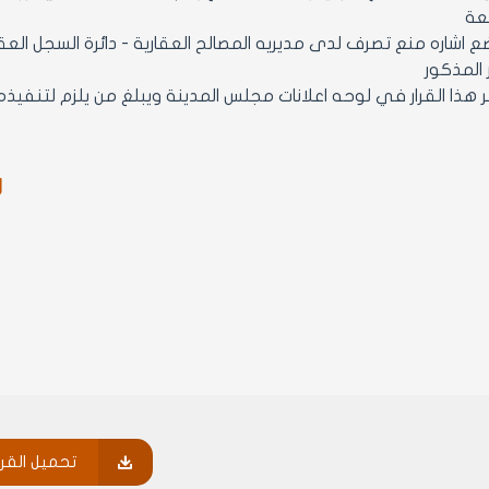
بعة
4- توضع اشاره منع تصرف لدى مديريه المصالح العقارية - دائرة السجل 
 المذكور
ر
تحميل القرا