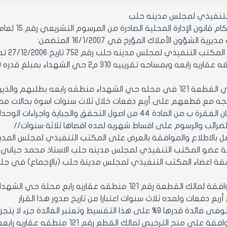
التنفيذي لمجلس مدينه حلب
ون الإدارة المحلية الصادرة من المرسوم التشريعي رقم 15 لعام 1971 ولائحته التنفيذية تعديلاتهما
ة الشؤون الأملاك المؤرخ في 16/1/2007 المتضمن:
بموجب
تقدم مالكي القطعة 121 في محله حي الشهداء منطقه رابعه بطل
ه مع قطعهم على أربع دفعات خلال ثلاث سنوات اسوة بحالات مماثل
ونبين لكم بان الفقرة ب من المادة 44 من اصول التحقق وال
لضرائب والرسوم على اقساط شهريه لمده اقصاها ثلاثة سنوات//
 بالاطلاع والموافقة بالعرض على المكتب التنفيذي لمجلس المدين
عضو المكتب التنفيذي لمجلس مدينه حلب الاستاذ محمد حياني المؤرخة
عضاء المكتب التنفيذي لمجلس مدينة حلب (بالإجماع) في جلسته رقم 5 بتاريخ
أربع دفعات ولمده ثلاث سنوات اعتبارا من تاريخ صدور هذا القرار