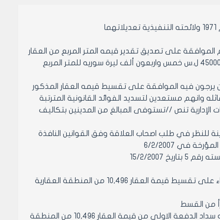
 قرار المكتب التنفيذي لمجلس مدينه حلب رقم 752 تاريخ 27/12/2006 تم الموافقة على تصديق تقدير قيمه المتر المربع من العقار
10496 منطقه عقاريه رابعه وبمساحه تقريبيه 310 م2 حي الشهداء بمبلغ قدره 45000 ل.س خمس واربعون ألف ليرة سوريه للمتر المربع
بهم والذين يرجون فيه الموافقة على تقسيط قيمه العقار المذكور
ه وانهم مستعدين لتسديد الفوائد القانونية المترتبة
جباية واجراءات الوحدات الإدارية تنص //تستوفى المبالغ من المدينين بتكاليف
ة للنظر في طلب اصحاب العلاقة وفق القوانين النافذة
 في 6/2/2007
 15/2/2007
مادة 1- الموافقة لمالك القطعة رقم 121 منطقه عقاريه رابع محلة حي الشهداء على تقسيط قيمة العقار 10,496 من المنطقة العقارية
مادة 3- الموافقة على منح الترخيص لمالك القطع رقم 121 منطقه عقاريه رابعه سداد الدفعة الاولى من قيمة العقار 10,496 من المنطقة