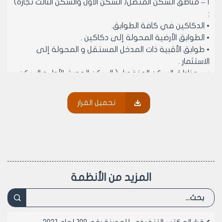
أ – مناطق السكن المتصل( السكن الأول والسكن الثالث تجارة)
:
• الدكاكين في كافة الطوابق.
• الطوابق الأرضية المحولة إلى دكاكين .
• طوابق الأقبية ذات المدخل المستقل و المحولة إلى
الاستثمار .
ب- مناطق السكن المنفصل ( السكن الحديث الأول و السكن
الحديث الثاني والسكن الثاني) :
• المرائب المحولة إلى الاستثمار .
تحميل القرار
• الأسواق المحلية في كافة الطوابق.
• الصالات المحولة إلى الاستثمار.
ج- المناطق الصناعية :
• كافة الطوابق.
د- مناطق المخالفات الجماعية والعقارات الغير مفرزة :
• يسمح بالترخيص لهذه المحلات بصورة مؤقتة إذا كانت
المزيد من الأنظمة
قائمة ضمن مناطق المخالفات الجماعية أو على عقارات غير
مفرزة وتطبق عليها الشروط المطلوبة بموجب القرار الناظم
للترخيص الإداري المؤقت (قرار مجلس مدينة حلب رقم /18/
لعام 2012او ما سيطرأ عليه من تعديلات مستقبلاً ) .