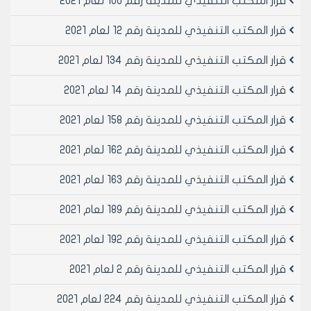
قرار المكتب التنفيذي للمدينة رقم 100 لعام 2021
هـ - يسمح بترخيص محلات بيع اسماك الزينة والحيوانات
الأليفة ضمن الفنادق والمولات التجارية والنوادي أينما وجدت
قرار المكتب التنفيذي للمدينة رقم 12 لعام 2021
ضمن الحدود الإدارية.
مادة 3- الثبوتيات المطلوبة للترخيص :
قرار المكتب التنفيذي للمدينة رقم 134 لعام 2021
 الترخيص النهائي :
قرار المكتب التنفيذي للمدينة رقم 14 لعام 2021
1- بيان ملكية أو عقد إيجار أو أي وثيقة تثبت حق الانتفاع
لطالب الترخيص .
قرار المكتب التنفيذي للمدينة رقم 158 لعام 2021
2- مخطط استقامة أو بيان الصفة العمرانية .
3- مخطط موقع للعقار .
قرار المكتب التنفيذي للمدينة رقم 162 لعام 2021
4- مخطط رخصة البناء مصدق أو مخطط وضع راهن مصدق
من نقابة المهندسين.
قرار المكتب التنفيذي للمدينة رقم 163 لعام 2021
5- موافقة مديرية الشؤون الاجتماعية والعمل إذا كان طالب
الترخيص أجنبياً أو من غير المواطنين السوريين .
قرار المكتب التنفيذي للمدينة رقم 189 لعام 2021
6- صورة هوية شخصية .
قرار المكتب التنفيذي للمدينة رقم 192 لعام 2021
 الترخيص المؤقت :
الوثائق و الثبوتيات المطلوبة بموجب القرار الناظم للترخيص
قرار المكتب التنفيذي للمدينة رقم 2 لعام 2021
الإداري المؤقت (قرار مجلس مدينة حلب رقم /18/ لعام
2012او ما سيطرأ عليه من تعديلات مستقبلاً ) .
قرار المكتب التنفيذي للمدينة رقم 224 لعام 2021
مادة 4- نقل الترخيص :