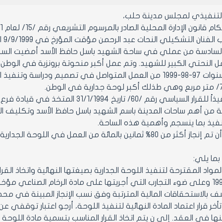
التنفيذي لمجلس مدينة حلب،
ن الإدارة المحلية الصادر بالمرسوم التشريعي رقم /15/ لعام 1971 ولائحته التنفيذية وتعديلاتهما.
فنان التشكيلي النحات عبد الرحمن مؤقت المؤرخ في 9/9/1999 المتضمن:
ل النحتي الكبير للشهيد. وتم عمل أكبر منحوتة برونزية في الوطن.
تلتها ثلاث سنوات 97-98-1999 من العمل المتواصل في تصميم و
كان ذلك تنفيذاً للقرار السياسي رقم 
من أهم ساحات المدينة باسم الشهيد باسل حافظ الأسد وتكليف الفن
نفيذ بما ينسجم وأهمية هذه الساحة.
بما يلي:
لمواد المقترحة لتنفيذ اللوحة الجدارية بصيغتها النهائية واتخاذ ال
ا في العقد. إلى ن يتم اتخاذ القرار المناسب بتسمية مادة اللوحة 