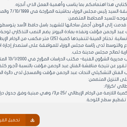
ال كتابي هذا اهتمامكم بما يناسب وأهمية العمل الذي أنجزه.
قدمت إلى الوطن أجمل ساحاتها للشهيد باسل حافظ الأسد يتوسطه
 تحتاج المينة لتنفيذها كمية (25) متر مكعب من الرخام الإيطالي
 والتوسط لدى رئاسة مجلس الوزراء للموافقة على استصدار إجازة استير
ارية لصالح مجلس مدينة حلب.
رية الشؤون الفنية- مكتب الدراسات المؤرخ في 13/1/2000 المتضمن:
تقرير عن نتيجة مناقشة الفنان عبد الرحمن مؤقت بالنسبة لأجور كلفة
ى التنزيل المتضمن:
طالي /كرارا/:
قطيع سطح اللوحة.
قة على تنزيل نسبة 10 % من القيمة الإجمالية تكون على الشكل التالي:
ض بعد التخفيض
تحميل القرا