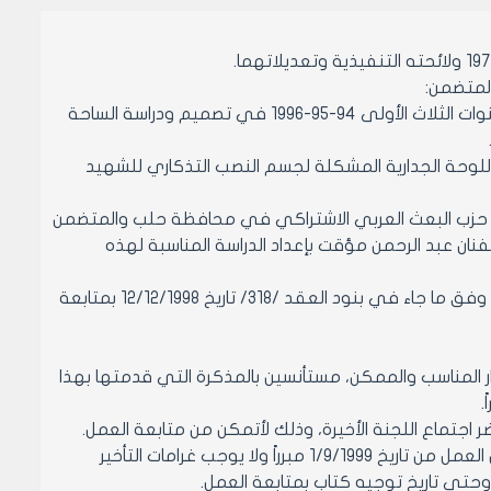
في السنة السادسة من عملي في ساحة الشهيد باسل حافظ الأسد أمضيت السنوات الثلاث الأولى 94-95-1996 في تصميم ودراسة الساحة
دراسة وتنفيذ اللوحة الجدارية المشكلة لجسم النصب التذكاري للشهيد
/60/ تاريخ 31/1/1994 المتخذ في قيادة فرع حزب البعث العربي الاشتراكي في محافظة حلب والمتضمن
ان عبد الرحمن مؤقت بإعداد الدراسة المناسبة لهذه
واليوم بعد أن تم إنجاز أكثر من 80% ثمانين بالمائة من العمل في اللوحة الجدارية وفق ما جاء في بنود العقد /318/ تاريخ 12/12/1998 بمتابعة
قرار المناسب والممكن، مستأنسين بالمذكرة التي قدمتها بهذا
3- في حال تأخر قرار اعتماد المادة النهائية لتنفيذ اللوحة، أرجو اعتبار توقفي عن العمل من تاريخ 1/9/1999 مبرراً ولا يوجب غرامات التأخير
وحتى تاريخ توجيه كتاب بمتابعة العمل.