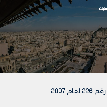
بات
م 2007