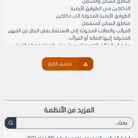
مناطق السكن والمتصل:
الدكاكين في الطوابق الأرضية.
الطوابق الأرضية المحولة الى دكاكين .
مناطق السكن المنفصل:
المرائب والصالات المحولة إلى الاستثمار بغض النظر عن المهن
المحولة إليها الصالة أو المراآب .
مادة 4 : الوثائق اللازمة للحصول على الموافقة المؤقتة
لمدة ثلاثة أشهر لمهنة بيع وشراء السيارات المستعملة :
وثيقة حق الانتفاع .
تحميل القرار
بيان مخالفات .
مخطط موقع .
موافقه أمنية من الجهات المختصة .
بيان الصفة العمرانية .
براءة ذمة مالية تجاه مجلس مدينة حلب .
سند تعهد يتضمن قبول الموافقة المؤقتة ، وضرورة
المزيد من الأنظمة
الانتقال الى منطقة مكاتب السيارات في الراموسة فور
انتهاء الموافقة المؤقتة الممنوحة وعدم المطالبة بأي
تعويض او عطل وضرر عند الغاء الموافقة المؤقتة او عدم
تجديدها.