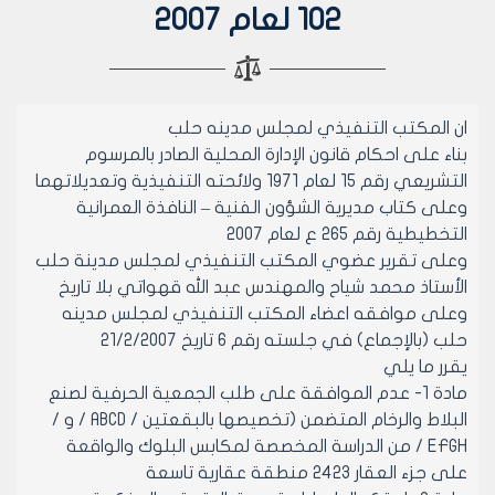
102 لعام 2007
ان المكتب التنفيذي لمجلس مدينه حلب
بناء على احكام قانون الإدارة المحلية الصادر بالمرسوم
التشريعي رقم 15 لعام 1971 ولائحته التنفيذية وتعديلاتهما
وعلى كتاب مديرية الشؤون الفنية – النافذة العمرانية
التخطيطية رقم 265 ع لعام 2007
وعلى تقرير عضوي المكتب التنفيذي لمجلس مدينة حلب
الأستاذ محمد شياح والمهندس عبد الله قهواتي بلا تاريخ
وعلى موافقه اعضاء المكتب التنفيذي لمجلس مدينه
حلب (بالإجماع) في جلسته رقم 6 تاريخ 21/2/2007
يقرر ما يلي
مادة 1- عدم الموافقة على طلب الجمعية الحرفية لصنع
البلاط والرخام المتضمن (تخصيصها بالبقعتين / ABCD / و /
EFGH / من الدراسة المخصصة لمكابس البلوك والواقعة
على جزء العقار 2423 منطقة عقارية تاسعة