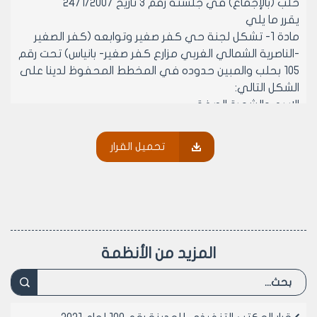
حلب (بالإجماع) في جلسته رقم 3 تاريخ 24/1/2007
يقرر ما يلي
مادة 1- تشكل لجنة حي كفر صغير وتوابعه (كفر الصغير
-الناصرية الشمالي الغربي مزارع كفر صغير- بانياس) تحت رقم
105 بحلب والمبين حدوده في المخطط المحفوظ لدينا على
الشكل التالي:
الاسم والشهرة الصفة
1-محمد بشير قليشارو بن عمر واينو تولد كفر صغير 1960
رئيس لجنة اصيل
تحميل القرار
2- محمد نعسان بن جنيد ومدينة تولد كفر صغير1964 نائب
رئيس اصيل
3- حسين جمو بن احمد وثلجة تولد كفر صغير1961 عضوا
اصيل
4- عبد الله طبو بن محمد ربيع ووردة تولد كفر صغير1962
عضوا اصيل
المزيد من الأنظمة
5- فيصل الاحمد بن جميل وغزالة تولد كفر صغير1966 عضوا
اصيل
6- فاضل العلو بن عادل ومنيرة تولد كفر صغير1969 عضوا
اصيل