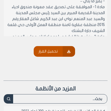
- يقرر ما يلي –
مادة 1- الموافقة على تصديق عقد معونة صندوق احياء
المدينة القديمة المبرم بين السيد رئيس مجلس المدينة
والسيد عبد المنعم نواي ابن عبد الكريم شاغل العقار رقم
2015 منطقة عقارية ثامنة منطقة العمل الأولى حي قلعة
الشريف حارة البشنك
مادة 2- ينشر هذا القرار في لوحه اعلانات مجلس المدينه
ويبلغ من يلزم لتنفيذه اصولا
تحميل القرار
رئيس المكتب التنفيذي لمجلس مدينة
حلب
المهندس بسام بيروتي
المزيد من الأنظمة