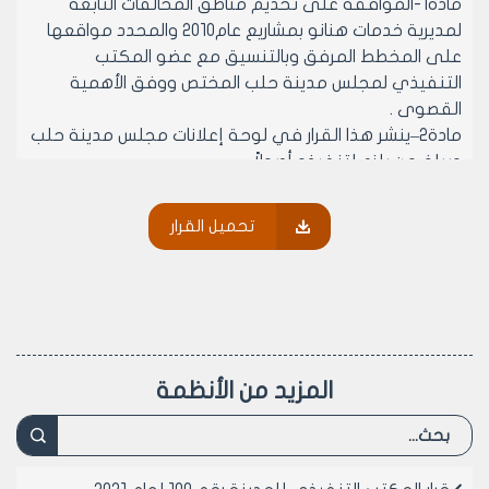
مادة1-الموافقة على تخديم مناطق المخالفات التابعة
لمديرية خدمات هنانو بمشاريع عام2010 والمحدد مواقعها
على المخطط المرفق وبالتنسيق مع عضو المكتب
التنفيذي لمجلس مدينة حلب المختص ووفق الأهمية
القصوى .
مادة2–ينشر هذا القرار في لوحة إعلانات مجلس مدينة حلب
ويبلغ من يلزم لتنفيذه أصولاً.
تحميل القرار
رئيس المكتب التنفيذي لمجلس مدينة
حلب
الدكتور المهندس معن الشبلي
المزيد من الأنظمة