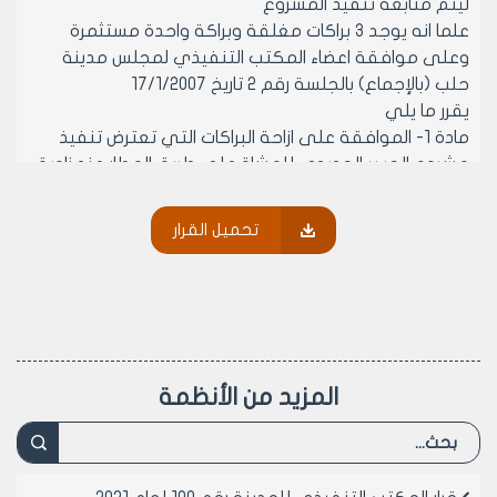
ليتم متابعة تنفيذ المشروع
علما انه يوجد 3 براكات مغلقة وبراكة واحدة مستثمرة
وعلى موافقة اعضاء المكتب التنفيذي لمجلس مدينة
حلب (بالإجماع) بالجلسة رقم 2 تاريخ 17/1/2007
يقرر ما يلي
مادة 1- الموافقة على ازاحة البراكات التي تعترض تنفيذ
مشروع الجسر الحديدي للمشاة على طريق المطار عند زاوية
مدرسة عصام النادري تجاه مفرق المعصرانية والبالغ عددها 4
اربع براكات
تحميل القرار
مادة 2- ينشر هذا القرار في لوحة اعلانات مجلس مدينة
حلب ويبلغ من يلزم لتنفيذه اصولا
رئيس المكتب التنفيذي لمجلس مدينة
حلب
الدكتور المهندس معن الشبلي
المزيد من الأنظمة