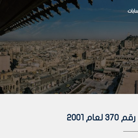
بات
م 2001