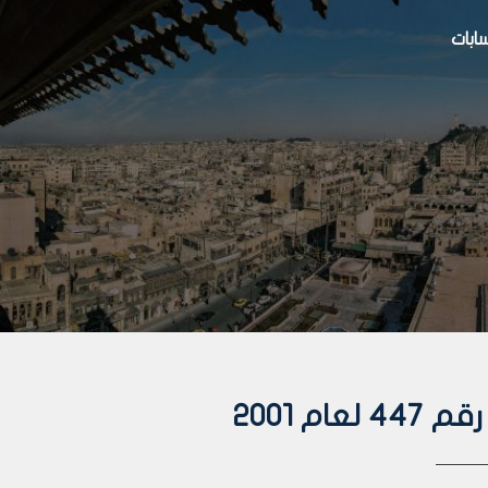
بات
م 2001