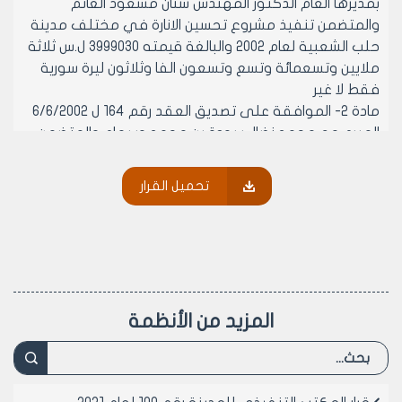
بمديرها العام الدكتور المهندس سنان مسعود الغانم
والمتضمن تنفيذ مشروع تحسين الانارة في مختلف مدينة
حلب الشعبية لعام 2002 والبالغة قيمته 3999030 ل.س ثلاثة
ملايين وتسعمائة وتسع وتسعون الفا وثلاثون ليرة سورية
فقط لا غير
مادة 2- الموافقة على تصديق العقد رقم 164 ل 6/6/2002
المبرم مع محمد نضال سودة بن محمد وسهام والمتضمن
تنفيذ مشروع استبدال شبكة مجاري في مختلف احياء
المدينة لعام 2002 مرحلة ثانية / الحرابلة - حومد – فردوس –
تحميل القرار
مقر الأنبياء – صلاح الدين – كرم الدعدع – تل الزرازير – صالحين –
تلة السوداء – كازية الكنج قهوة الشعار /والبالغة قيمته
7607540 ل.س سبعة ملايين وستمائة وسبعة الاف
وخمسمائة واربعون ليرة سورية فقط لا غير
مادة 3- الموافقة على تصديق العقد رقم 165 ل 8/6/2002
المبرم مع السادة محمد واحمد ويوسف وزكريا أبناء محمد
المزيد من الأنظمة
صالح نحاس والدتهم نديمة والمتضمن بيع فضلة الطريق
والاجزاء المتبقية من العقارين 5012 – 5013 من المنطقة
العقارية الرابعة والبالغة مساحتهم التقريبية 528 م2 بسعر
المتر الواحد 18000 ل.س وبقيمة اجمالية 528 م2 * 18000 =