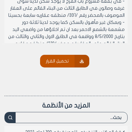
- في بقعه مشروع باب الفرج لا يوجد سكن لدينا سوى
غرفه وصالون في الطابق الثالث من البناء القائم على العقار
الموصوف بالمحضر رقم /331/ منطقه عقاريه سابعة بحسيتا
- وبمكان غير مأهول بالسكن كما يوجد لدينا ثلاثة دور
مشمعة بالشمع الاحمر بعد ان تم اخلاؤها من واضعي اليد
بتاريخ 8/5/2000 وواقعة في الطابق الاول والثاني والثالث من
البناء القائم على العقار رقم محضر /310/ منطقه عقاريه
سابعه ولا تزال مشمعة بالشمع الاحمر حتى تاريخه
وعلى موافقة اعضائه (بالإجماع) في جلسته المنعقدة
تحميل القرار
بتاريخ 15/8/2001م.
- يقرر ما يلي –
مادة 1- الموافقة على ايواء المواطنة سميرة فاضل بنت
بكري بالعقار رقم محضر/310/ منطقه عقاريه سابعة لمده
سنه واحده او حسب حاجه مجلس المدينة لهذا العقار ايهما
اقرب
المزيد من الأنظمة
مادة 2- ينشر هذا القرار في لوحة اعلانات مجلس المدينة
ويبلغ من يلزم لتنفيذه اصولاً