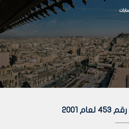
بات
م 2001