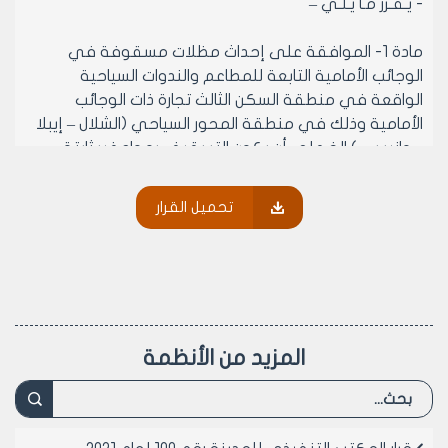
- يـقـرر مـا يـلـي –
مادة 1- الموافقة على إحداث مظلات مسقوفة في
الوجائب الأمامية التابعة للمطاعم والندوات السياحية
الواقعة في منطقة السكن الثالث تجارة ذات الوجائب
الأمامية وذلك في منطقة المحور السياحي (الشلال – إيبلا
– وانيس ...) الخ على أن يكون التسقيف بمواد غير ثابتة
وبسقف مائل (حديد صاج – أجر أحمر ناري ...)الخ وبمنسوب لا
يزيد عن منسوب ارضية الطابق الذي يعلوها ويتناسب مع
تحميل القرار
ديكورات المحل ويقدم بواجهة ملونة.
مادة 2- يستوفى مبلغ مالي عن المظلات المشمولة
بالمادة /1/ من هذا القرار و قدره /45000/ ل.س خمس واربعون
ألف ليرة سورية عن كل متر مربع من مساحة الوجيبة
المحدث ضمنها المظلة المسقوفة.
مادة 3- الموافقة على ستر المظلات المشمولة بالمادة /1/
المزيد من الأنظمة
من هذا القرار وذلك من الجانب المطل على الشارع بمواد غير
ثابتة (زجاج) المذكور في المادة /1/ من هذا القرار مع تركيب
شبك معدني أمام الستر المذكور للحماية ويستوفى مبلغ
مالي قدره /5000/ ل.س خمسة آلاف ليرة سورية لا غير عن