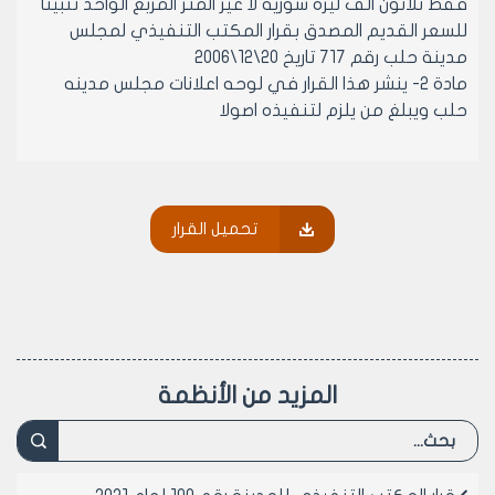
فقط ثلاثون الف ليره سوريه لا غير المتر المربع الواحد تثبيتا
للسعر القديم المصدق بقرار المكتب التنفيذي لمجلس
مدينة حلب رقم 717 تاريخ 20\12\2006
مادة 2- ينشر هذا القرار في لوحه اعلانات مجلس مدينه
حلب ويبلغ من يلزم لتنفيذه اصولا
رئيس المكتب التنفيذي لمجلس مدينة
حلب
تحميل القرار
الدكتور المهندس معن الشبلي
المزيد من الأنظمة