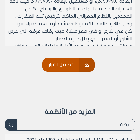
أبعاده /50×50/م2 أو مستطيل بأبعاده /35×75/ م حيث تأخذ
العقارات المطلة عليها عدد الطوابق والارتفاع الكامل
المحددين بالنظام العمراني الحاكم لترخيص تلك العقارات .
وكل ماهو خلاف ذلك شريط معشب أو بقعة خضراء سواء
كان في شارع أو في ممر مشاة حيث يضاف عرضه إلى عرض
الشارع أو الممر الذي يطل عليه العقار.
مادة2- الموافقة على هدم الأبنية وإعادة بنائها للمحاضر
المطلة على بقعة خضراء أو شريط معشب غير محققة
لشروط وتعريف الحديقة الواردة في المادة الأولى من هذا
تحميل القرار
القرار وفق أحكام النظام العمراني الحاكم للعقار المطلوب
ترخيصه.
مادة 3- السماح بإستكمال ترخيص المساحات الطابقية
المتبقية للعقارات المبنية والمطلة على (حديقة – شريط
معشب –بقعة خضراء ).وفق مضمون هذا القرار إذا كانت
ملكية السطح خاصة
المزيد من الأنظمة
مادة4- ينشر هذا القرار في لوحة إعلانات مجلس المدينة
ويبلغ من يلزم لتنفيذه أصولاً.