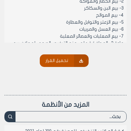
2- بيع الخضار والفواكة
3- بيع البن والسكاكر
4- بيع الموالح
5- بيع الزعتر والتوابل والعطارة
6- بيع العسل والمربيات
7- بيع المعلبات والعصائر المعلبة
مادة 2- الموافقة على منح الترخيص الصحي لمحلات بيع
الصندويش على البارد وبيع العصير والمرطبات الباردة والساخنة
بعد تركيب السيراميك أو البورسلان لمكان البوفيه فقط.
تحميل القرار
مادة 3- ينشر هذا القرار في لوحة إعلانات مجلس المدينة
ويبلغ من يلزم لتنفيذه أصولاً .
رئيس المكتب التنفيذي لمجلس مدينة
حلب
المهندس محمد أيمن حلاق
المزيد من الأنظمة