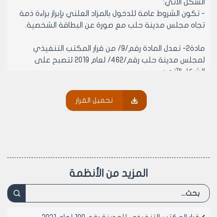
الشكل الآتي:
- تكون الشروط عامة للدخول بالمزاد العلني بإبراز براءة ذمة
تجاه مجلس مدينة حلب مع صورة عن البطاقة الشخصية.
مادة2- تعدل المادة رقم/9/ من قرار المكتب التنفيذي
لمجلس مدينة حلب رقم/462/ لعام 2019 لتصبح على
الشكل الآتي:
1- يتم طرح المقاسم المتبقية بعد انتهاء توزيع القرعة
الأولى والثانية في سوق الهال العامرية عن طريق المزاد
تحميل القرار
العلني لتحديد أفضلية الانتقاء لكل مقسم على حده .
2- يتم إجراء المزايدة العلنية على الأفضلية لكل مقسم
على حده لمن يزيد بسعر أعلى يسدد لمرة واحدة ولا يدخل
في رسم الإشغال المحدد بقرارات مجلس مدينة حلب
وتعديلاتها المصدقة والناظمة لمنح رخص الإشغال المؤقتة
وفق أحكام القانون المالي رقم/1/ لعام 1994 وتعديلاته .
المزيد من الأنظمة
مادة3 - ينشر هذا القرار في لوحة إعلانات مجلس المدينة
ويبلغ من يلزم لتنفيذه أصولاً.