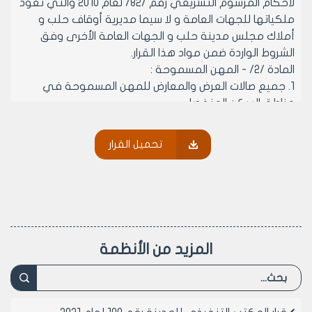
لأحكام المرسوم التشريعي رقم /82/ لعام 2010 والتي تعود
ملكياتها للجهات العامة و لا سيما مديرية أوقاف حلب و
أملاك مجلس مدينة حلب و الجهات العامة الأخرى وفق
الشروط الواردة ضمن مواد هذا القرار.
المادة /2/ - المهن المسموحة :
1. جميع صالات العرض والمعارض للمهن المسموحة في
مناطق السكن المنفصل.
2. مستوصفات - عيادات تخصصية - مستودعات الأدوية –
صالات بيع التجهيزات الطبية و المخبرية أو العلمية –
تحميل القرار
الجمعيات الخيرية – بيوت الرياضة و مراكز اللياقة البدنية و
مراكز العلاج الفيزيائي .
3. مجمعات تجارية .
4. مدينة ألعاب ( على أن يبعد سورها عن دور العبادة و
المدارس و أقسام الشرطة و المشافي مسافة لا تقل عن
/75/ م من كافة الاتجاهات.
المزيد من الأنظمة
5. منشآت سياحية وكافتيريات ومطاعم ومقاهي (عدا
الفنادق).
6. مرآب السيارات الصغيرة.
7. صالات الأفراح والأعراس بشرط تحقيق الشروط الفنية