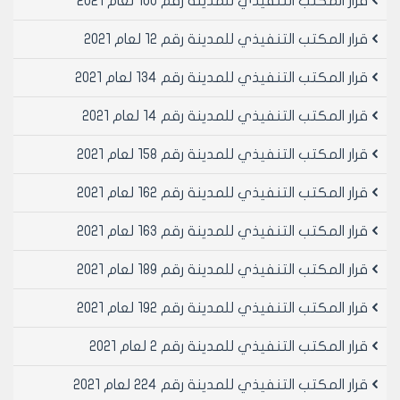
قرار المكتب التنفيذي للمدينة رقم 100 لعام 2021
المنصوص عنها في القرارات الوزارية والإدارية النافذة.
8. مشاتل زراعية وصالات بيع الزهور والنباتات ومستلزماتها.
قرار المكتب التنفيذي للمدينة رقم 12 لعام 2021
المادة /3/ - الشروط الفنية الواجب توافرها لمنح الرخص
المؤقتة :
قرار المكتب التنفيذي للمدينة رقم 134 لعام 2021
أ‌- أن يكون البناء بإنشاءات مؤقتة قابلة للفك والتركيب
قرار المكتب التنفيذي للمدينة رقم 14 لعام 2021
وبطابق واحد فقط وبارتفاع أعلى نقطة فيه /10/ متر عن
صفر المقارنة ويسمح بطابق سقائف جزئي واحد بنسبة
قرار المكتب التنفيذي للمدينة رقم 158 لعام 2021
/75%/ من مساحة الطابق الأرضي
ب‌- تأمين مواقف للسيارات لا تقل مساحتها عن مساحة
قرار المكتب التنفيذي للمدينة رقم 162 لعام 2021
الطابق الأرضي و تدخل الوجائب المفروضة ضمن المساحات
المخصصة لمواقف السيارات ( مع أمكانية أن تكون مواقف
قرار المكتب التنفيذي للمدينة رقم 163 لعام 2021
السيارات مجزأة في طابق الأقبية و فوق سطح الأرض).
ت‌- ترك وجائب أمامية وجانبية وخلفية لا تقل عن /5/م
قرار المكتب التنفيذي للمدينة رقم 189 لعام 2021
خمسة أمتار فقط.
قرار المكتب التنفيذي للمدينة رقم 192 لعام 2021
ث‌- يسمح بعمل قبو واحد بمواد ثابتة على كامل مساحة
قرار المكتب التنفيذي للمدينة رقم 2 لعام 2021
الطابق الأرضي يخصص جزء منه لخدمات عامة / خدمات
التدفئة والتكييف والحمامات والمطابخ والمستودعات
قرار المكتب التنفيذي للمدينة رقم 224 لعام 2021
ومرآب سيارات....... الخ / على كامل مساحة الطابق الأرضي.