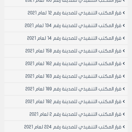
قرار المكتب التنفيذي للمدينة رقم 100 لعام 2021
يستحصل مالكوها على رخص ببنائها او تم الحصول على
هذه الرخص دون استكمال البناء
قرار المكتب التنفيذي للمدينة رقم 12 لعام 2021
الماده 14 على المجلس اقرار بيع العرصات حكما اذا انقضت
خمس سنوات دون الحصول على الترخيص ببنائها او تم إتمام
قرار المكتب التنفيذي للمدينة رقم 134 لعام 2021
بنائها مع اقتطاع النسبه المقرره بالماده السابقه
قرار المكتب التنفيذي للمدينة رقم 14 لعام 2021
يرجى الاطلاع والاحاله للمكتب التنفيذي لمجلس المدينه
لاتخاذ ما يلزم حيال هذه العقارات على ضوء المادتين 13-14
قرار المكتب التنفيذي للمدينة رقم 158 لعام 2021
من القانون 14 عام 1974
وعلى موافقة اعضائه (بالإجماع) في جلسته رقم /42/
قرار المكتب التنفيذي للمدينة رقم 162 لعام 2021
تاريخ 3/10/2001م.
- يقرر ما يلي –
قرار المكتب التنفيذي للمدينة رقم 163 لعام 2021
مادة 1- مع الموافقه على منح مالكي العقارات /11178-
111186-11289-11291-11293-11294-11295-11297-11306-11327-
قرار المكتب التنفيذي للمدينة رقم 189 لعام 2021
11388-11497-11498-11499-11500-11501-11505-11506-11513-
قرار المكتب التنفيذي للمدينة رقم 192 لعام 2021
11518-11519-11521-11522-11524/ منطقه عقاريه رابعه سنه
اضافيه وذلك اعتبارا من تاريخ انتهاء مده الاعلان عن خضوعها
قرار المكتب التنفيذي للمدينة رقم 2 لعام 2021
لاحكام القانون 14 وذلك استنادا للماده 13 من القانون
المذكور
قرار المكتب التنفيذي للمدينة رقم 224 لعام 2021
مادة 2- ينشر هذا القرار في لوحة إعلانات مجلس المدينة