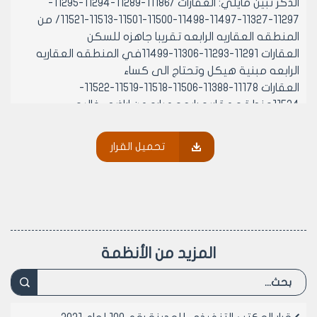
الذكر تبين مايلي: العقارات /11186-11289-11294-11295-
11297-11327-11497-11498-11500-11501-11513-11521/ من
المنطقه العقاريه الرابعه تقريبا جاهزه للسكن
العقارات 11291-11293-11306-11499في المنطقه العقاريه
الرابعه مبنية هيكل وتحتاج الى كساء
العقارات 11178-11388-11506-11518-11519-11522-
11524منطقه عقاريه رابعه عباره عن اراضي خاليه
العقار 11505 من المنطقه العقاريه الرابعه مبني اقبيه فقط
تقدم كل من اصحاب العقارات 11306-11293-11506-11291-
تحميل القرار
11499 منطقه عقاريه رابعه باستدعائهم المرفقة طيا
يطلبون فيه تطبيق احكام الماده 13 قانون 14 التي تقضي
منهم سنه اضافيه و بناء على احكام قانون اعمار العرصات
رقم 14 لعام 1974 وتعديلاته المادتين 13-14 والتي تنصان
على ما يلي
الماده 13 يحق للمجلس ان يقرر بيع العرصات المشار اليها في
المزيد من الأنظمة
المواد السابقه على حساب اصحابها بالمزاد العلني واقتطاع
ربع قيمتها اضافه الى الرسم المترتب عليها لصالح الجهه
الإدارية اذا مرت اربع سنوات على الاعلان عن اتصالها بالمرافق
العامه وفقا لاحكام الماده الثامنه من هذا القانون ولم