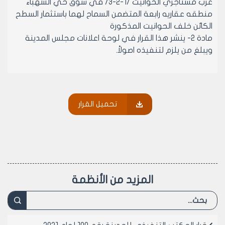
عرب مستأجري الحوانيت /1-2-3/ في سوق حي الشهباء
منطقه عقاريه رابعة المتضمن السماح لهما باستثمار السطح
الكائن خلف الحوانيت المذكورة
مادة 2- ينشر هذا القرار في لوحة اعلانات مجلس المدينة
ويبلغ من يلزم لتنفيذه اصولاً.
رئيس المكتب التنفيذي لمجلس مدينة
حلب
تحميل القرار
الدكتور المهندس معن الشبلي
المزيد من الأنظمة