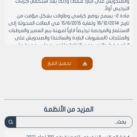
والصندويش على البارد فقط) وذلك بعد استكمال اجراءات
الترخيص أولاً.
مادة 2- يسمح بوضع كراسي وطاولات بشكل مؤقت من
تاريخ 16/12/2014 ولغاية 15/6/2015 في الصالات المحولة إلى
الاستثمار والمرخصة ترخيصاً ادارياً لمهنة بيع العصير والمرطبات
والمثلجات (المشروبات الباردة والساخنة) والصندويش على
البارد فقط والتي وفت التزاماتها لدى مجلس مدينة حلب
بناءً على قرار المكتب التنفيذي لمجلس مدينة حلب رقم
/1548/ لعام 2014.
تحميل القرار
مادة 3- يمنح المرخص له موافقة مؤقتة بوضع كراسي
وطاولات في المقسم المطلوب , بعد ترخيصه ترخيصاً إدارياً
لمهنة بيع العصير والمرطبات والمثلجات (المشروبات الباردة
والساخنة) والصندويش على البارد فقط أصولاً , وتنتهي
هذه الموافقة بتاريخ 15/6/2015 حكماً.
مادة 4- لا تمنح هذه الموافقة المؤقتة إلا بعد استيفاء
المزيد من الأنظمة
مبلغ مالي لصالح صندوق مجلس مدينة حلب ويحتسب
المبلغ على أساس /1000/ ل.س ألف ليرة سورية لكل متر
مربع من المساحة المرخصة للصالة و/500/ ل.س خمسمائة
ليرة سورية لكل متر مربع من مساحة الوجيبة في حال