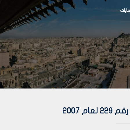
بات
م 2007