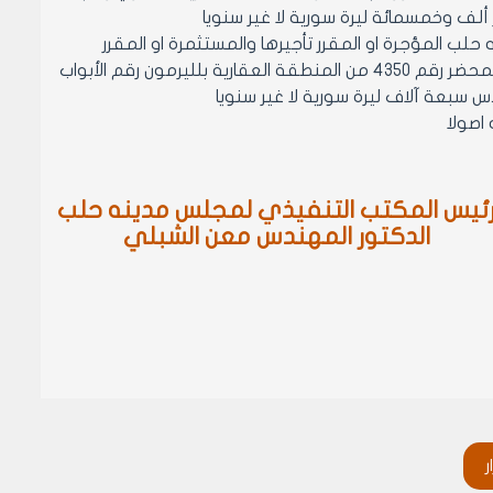
 حلب المؤجرة او المقرر تأجيرها والمستثمرة او المقرر
استثمارها المؤرخ في 28/3/2007 المتضمن تقدير بدل ايجار الحانوت القائم على المحضر رقم 4350 من المنطقة العقارية بلليرمون رقم الأبواب
ئيس المكتب التنفيذي لمجلس مدينه حلب
الدكتور المهندس معن الشبلي
ر