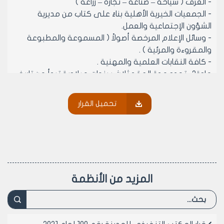
- الغرف ( سياحة – صناعة – تجارة – زراعة )
- الجمعيات الخيرية الأهلية بناءً على كتاب من مديرية
الشؤون الإجتماعية والعمل.
- وسائل الإعلام المرخصة أصولاً ( المسموعة والمطبوعة
والمقروءة والمرئية ) .
- كافة النقابات العلمية والمهنية .
مادة2- تحدد مدة العقد ثلاث سنوات ميلادية تبدأ من تاريخ
الاستلام وتكون قابلة للتمديد بقرار من المكتب التنفيذي
لمجلس مدينة حلب .
تحميل القرار
مادة3- يتم ترميم وإعادة تأهيل هذه المكاتب والشرائح على
نفقة الجهة صاحبة العقد ، وتتقدم بسند تعهد موثق لدى
الكاتب بالعدل بعدم الرجوع على مجلس مدينة حلب بأي
عطل أو ضرر ، ويتم الترميم بإشراف دائرة الدراسات في مديرية
الشؤون الفنية.
مادة 4- تمنح الموافقة بقرار من المكتب التنفيذي لمجلس
المزيد من الأنظمة
مدينة حلب بعد الإحالة إلى لجنة تقدير الأسعار والفضلات.
مادة 5- يفسخ العقد تلقائياً إذا تم استخدامه خلافاً لشروط
العلاقة الإيجارية.
مادة 6- ينشر هذا القرار في لوحة إعلانات مجلس المدينة