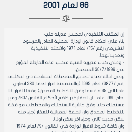
86 لعام 2001
إن المكتب التنفيذي لمجلس مدينه حلب
بناء على احكام قانون الإدارة المحلية الصادر بالمرسوم
التشريعي رقم /15/ لعام 1971 ولائحته التنفيذية
وتعديلاتهما.
- وعلى كتاب مديرية الفنية مكتب امانة الخارطة المؤرخ
في 30/7/1996 المتضمن:
يرجى احالة اضبارة تصديق المخططات المساحية ذي التكليف
رقم /3277/ لعام 1995 (والمتضمنة افراز العقار 380 انصاري
عاديا الى 35 مقسما وفق التخطيط المصدق) وفقا للقرار 191
لعام 1990 علما بان العقار غير خاضع لأحكام القانون /60/ وغير
مستملك حاليا وفق حاشية الاستملاك والمخططات موافقة
للتخطيط المصدق وان الصفة العمرانية للعقار (جزء منه
سكن حديث ثاني وجزء اخر سكن اول).
وان كافة شروط الافراز الواردة في القانون /9/ لعام 1974