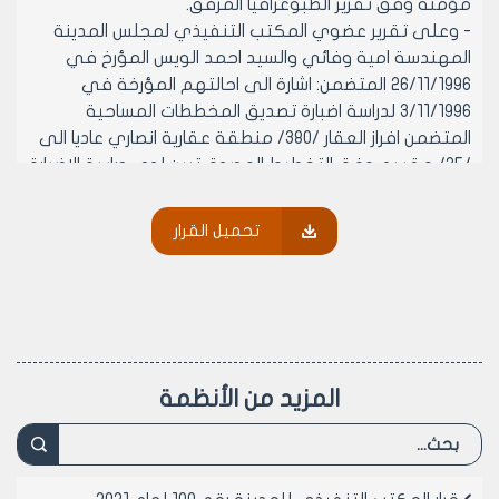
مؤمنة وفق تقرير الطبوغرافيا المرفق.
- وعلى تقرير عضوي المكتب التنفيذي لمجلس المدينة
المهندسة امية وفائي والسيد احمد الويس المؤرخ في
26/11/1996 المتضمن: اشارة الى احالتهم المؤرخة في
3/11/1996 لدراسة اضبارة تصديق المخططات المساحية
المتضمن افراز العقار /380/ منطقة عقارية انصاري عاديا الى
/35/ مقسم وفق التخطيط المصدق تبين لدى دراسة الإضبارة
انه بموجب محضر لجنة القانون /60/ لعام 1979 المؤرخة في
24/3/1996 تبين ان العقار /380/ غير خاضع لأحكام القانون
تحميل القرار
/60/ لعام 1979 استنادا الى كتاب وزارة الاسكان والمرافق رقم
/281/ص خ تاريخ 17/11/1995 والمتضمن ان العقارات المصدقة
تنظيميا بالقرار الوزاري رقم /1349/ لعام 1965 غير خاضعة
لأحكام القانون /60/ بموجب البند الاول من الفقرة /أ/ من
المادة الثانية من التعليمات الموحدة للقانون /60/ لعام 1979.
الان تقدم مالك العقار بمخططات مساحية وفق القانون /90/
المزيد من الأنظمة
لعام 1974 وقد تم تدقيقه من قبل مكتب الطبوغرافيا
والتخطيط وامانة الخارطة ووفق قرار المكتب التنفيذي
لمجلس المدينة /191/ لعام 1990 وجوب عرض هذه الافرازات
على المكتب التنفيذي لمجلس المدينة لتصديقها اصولا.