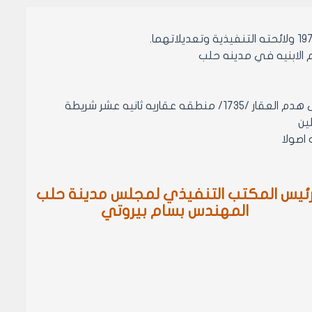
مادة 1- تصديق قرار لجنه الهدم رقم 24 تاريخ 27/8/2001 المتضمن الموافقة على هدم العقار /1735/ منطقه عقاريه ثانيه عشر شريطة
ين
ئيس المكتب التنفيذي لمجلس مدينة حلب
المهندس بسام بيروتي