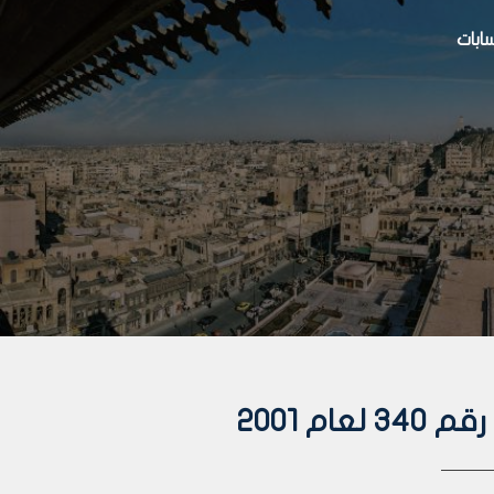
بات
م 2001