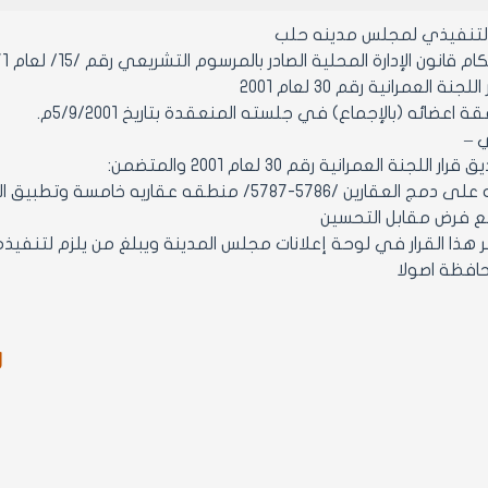
التنفيذي لمجلس مدينه حلب
ن الإدارة المحلية الصادر بالمرسوم التشريعي رقم /15/ لعام 1971 ولائحته التنفيذية وتعديلاتهما.
نة العمرانية رقم 30 لعام 2001
اعضائه (بالإجماع) في جلسته المنعقدة بتاريخ 5/9/2001م.
ي –
2- ينشر هذا القرار في لوحة إعلانات مجلس المدينة ويبلغ من يلزم لتن
افظة اصولا
ر