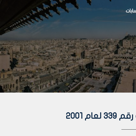
بات
م 2001