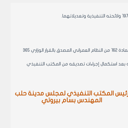
1- الموافقه على دمج العقارين /5786-5787/ منطقه عقاريه خامسة وتطبيق المادة 162 من النظام العمراني المصدق بالقرار الوزاري 365
فيذه بعد استكمال إجراءات تصديقه من المكتب التنفيذي
ئيس المكتب التنفيذي لمجلس مدينة حلب
المهندس بسام بيروتي