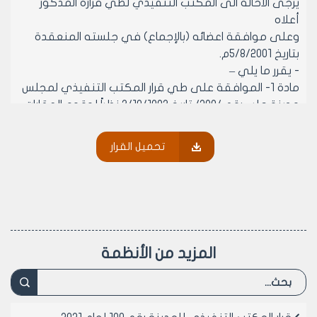
يرجى الاحالة الى المكتب التنفيذي لطي قراره المذكور
أعلاه
وعلى موافقة اعضائه (بالإجماع) في جلسته المنعقدة
بتاريخ 5/8/2001م.
- يقرر ما يلي –
مادة 1- الموافقة على طي قرار المكتب التنفيذي لمجلس
مدينة حلب رقم /289/ تاريخ 3/10/1993 نظراً لوقوع العقارات
ذوات الارقام /1362-1363-1364/ منطقة عقارية ثانية عشر
المقترح استملاكها بموجبه ضمن منطقة توسع المنطقة
تحميل القرار
الجنوبية المصدقة بالكتاب الوزاري رقم /4909/14/11/ لعام
1994 والمطبق عليها احكام الباب الثاني من القانون /9/1974
بموجب قرار المكتب التنفيذي لمجلس المدينة رقم /169/
تاريخ 12-13-14 /5/2001
مادة 2- يبلغ الى مديرية الشؤون الفنية لايقاف إجراءات
الاستملاك واستكمال اللازم اصولا.
المزيد من الأنظمة
رئيس المكتب التنفيذي لمجلس مدينة
حلب