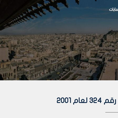
بات
م 2001