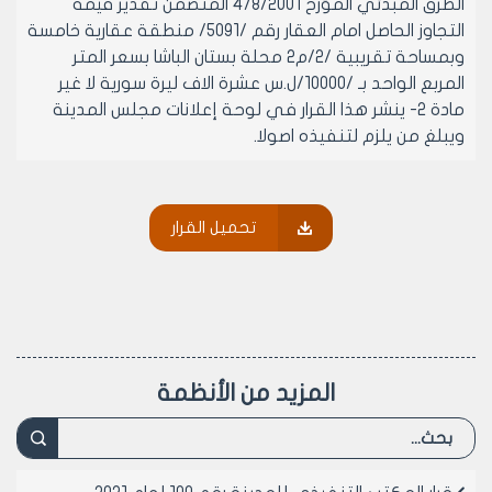
الطرق المبدئي المؤرخ 4/8/2001 المتضمن تقدير قيمة
التجاوز الحاصل امام العقار رقم /5091/ منطقة عقارية خامسة
وبمساحة تقريبية /2/م2 محلة بستان الباشا بسعر المتر
المربع الواحد بـ /10000/ل.س عشرة الاف ليرة سورية لا غير
مادة 2- ينشر هذا القرار في لوحة إعلانات مجلس المدينة
ويبلغ من يلزم لتنفيذه اصولا.
رئيس المكتب التنفيذي لمجلس مدينة
تحميل القرار
حلب
المهندس بسام بيروتي
المزيد من الأنظمة