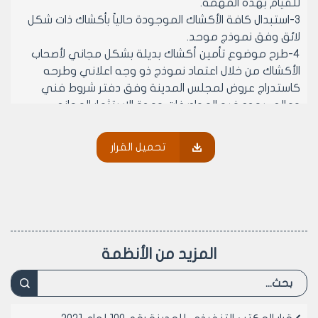
للقيام بهذه المهمة.
3-استبدال كافة الأكشاك الموجودة حالياً بأكشاك ذات شكل
لائق وفق نموذج موحد.
4-طرح موضوع تأمين أكشاك بديلة بشكل مجاني لأصحاب
الأكشاك من خلال اعتماد نموذج ذو وجه اعلاني وطرحه
كاستدراج عروض لمجلس المدينة وفق دفتر شروط فني
ومالي يحدد فيه المواصفات ومدة الاستثمار المجاني
المقترحة من العارض مقابل تأمين هذه الأكشاك لمجلس
مدينة حلب مجاناً.
تحميل القرار
5- السماح لأصحاب الأكشاك المنقولة إلى الساحات المغلقة
بالنقل إلى الأسواق الشعبية كونها غير مستثمرة ضمن
الساحات ومراسلة شركة أسواق حلب لاعتمادهم بأول سوق
جديد حفاظاً على مواردهم المالية.
6-السماح بنقل الأكشاك المتوضعة في شوارع المدينة من
مكان إلى آخر لأسباب تتعلق بإعادة تأهيل الشارع الذي كان
المزيد من الأنظمة
الكشك متوضع فيه أو انتقال الفعالية التي كان الكشك
متوضع بجانبه لخدمتها.
مادة2-ينشر هذا القرار في لوحة اعلانات مجلس المدينة